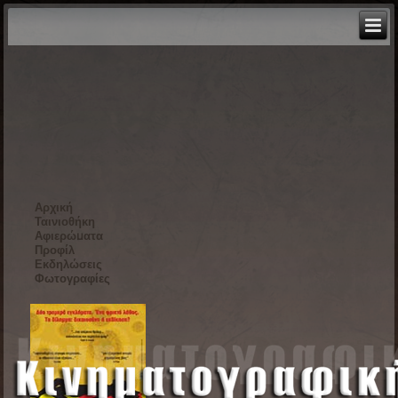
Αρχική
Ταινιοθήκη
Αφιερώματα
Προφίλ
Εκδηλώσεις
Φωτογραφίες