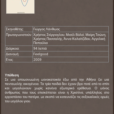
Σκηνοθέτης:
Γιώργος Λάνθιμος
Πρωταγωνιστούν:
Χρήστος Στέργιογλου, Μισέλ Βάλεϊ, Μαίρη Τσώνη,
Χρήστος Πασσαλής, Άννα Καλαϊτζίδου, Αγγελική
Παπούλια
Διάρκεια:
94 λεπτά
Διανομή:
Feelgood
Ετος:
2009
Υπόθεση
Σε μια απομονωμένη μονοκατοικία έξω από την Αθήνα ζει μια
πενταμελής οικογένεια. Τα τρία παιδιά δεν έχουν βγει ποτέ από το σπίτι
και μεγαλώνουν χωρίς κανένα εξωτερικό ερέθισμα. Ο μόνος
άνθρωπος που τους επισκέπτεται είναι η Χριστίνα, υπάλληλος στο
εργοστάσιο του πατέρα, με σκοπό να κατευνάζει τις σεξουαλικές ορμές
του μεγάλου γιου.