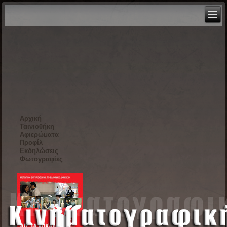
Αρχική
Ταινιοθήκη
Αφιερώματα
Προφίλ
Εκδηλώσεις
Φωτογραφίες