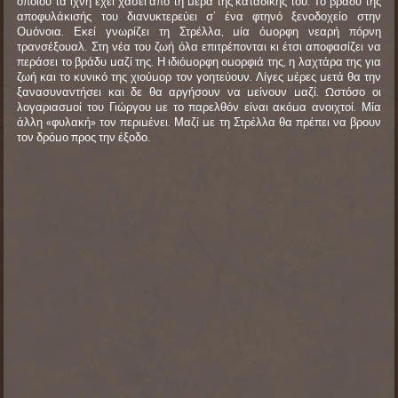
οποίου τα ίχνη έχει χάσει από τη μέρα της καταδίκης του. Το βράδυ της
αποφυλάκισής του διανυκτερεύει σ’ ένα φτηνό ξενοδοχείο στην
Ομόνοια. Εκεί γνωρίζει τη Στρέλλα, μία όμορφη νεαρή πόρνη
τρανσέξουαλ. Στη νέα του ζωή όλα επιτρέπονται κι έτσι αποφασίζει να
περάσει το βράδυ μαζί της. Η ιδιόμορφη ομορφιά της, η λαχτάρα της για
ζωή και το κυνικό της χιούμορ τον γοητεύουν. Λίγες μέρες μετά θα την
ξανασυναντήσει και δε θα αργήσουν να μείνουν μαζί. Ωστόσο οι
λογαριασμοί του Γιώργου με το παρελθόν είναι ακόμα ανοιχτοί. Μία
άλλη «φυλακή» τον περιμένει. Μαζί με τη Στρέλλα θα πρέπει να βρουν
τον δρόμο προς την έξοδο.