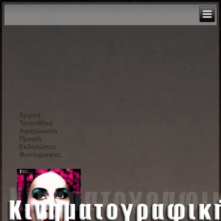
Αρχική
Ταινιοθήκη
Αφιερώματα
Προφίλ
Εκδηλώσεις
Φωτογραφίες