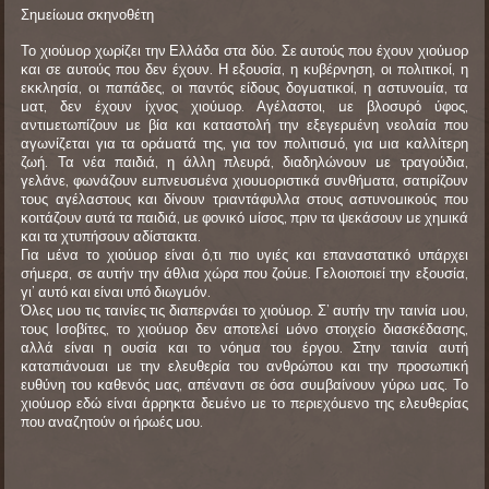
Σημείωμα σκηνοθέτη
Το χιούμορ χωρίζει την Ελλάδα στα δύο. Σε αυτούς που έχουν χιούμορ
και σε αυτούς που δεν έχουν. Η εξουσία, η κυβέρνηση, οι πολιτικοί, η
εκκλησία, οι παπάδες, οι παντός είδους δογματικοί, η αστυνομία, τα
ματ, δεν έχουν ίχνος χιούμορ. Αγέλαστοι, με βλοσυρό ύφος,
αντιμετωπίζουν με βία και καταστολή την εξεγερμένη νεολαία που
αγωνίζεται για τα οράματά της, για τον πολιτισμό, για μια καλλίτερη
ζωή. Τα νέα παιδιά, η άλλη πλευρά, διαδηλώνουν με τραγούδια,
γελάνε, φωνάζουν εμπνευσμένα χιουμοριστικά συνθήματα, σατιρίζουν
τους αγέλαστους και δίνουν τριαντάφυλλα στους αστυνομικούς που
κοιτάζουν αυτά τα παιδιά, με φονικό μίσος, πριν τα ψεκάσουν με χημικά
και τα χτυπήσουν αδίστακτα.
Για μένα το χιούμορ είναι ό,τι πιο υγιές και επαναστατικό υπάρχει
σήμερα, σε αυτήν την άθλια χώρα που ζούμε. Γελοιοποιεί την εξουσία,
γι’ αυτό και είναι υπό διωγμόν.
Όλες μου τις ταινίες τις διαπερνάει το χιούμορ. Σ’ αυτήν την ταινία μου,
τους Ισοβίτες, το χιούμορ δεν αποτελεί μόνο στοιχείο διασκέδασης,
αλλά είναι η ουσία και το νόημα του έργου. Στην ταινία αυτή
καταπιάνομαι με την ελευθερία του ανθρώπου και την προσωπική
ευθύνη του καθενός μας, απέναντι σε όσα συμβαίνουν γύρω μας. Το
χιούμορ εδώ είναι άρρηκτα δεμένο με το περιεχόμενο της ελευθερίας
που αναζητούν οι ήρωές μου.