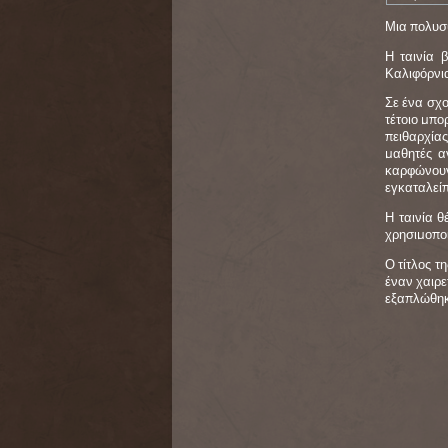
Μια πολυσυ
Η ταινία 
Καλιφόρνια
Σε ένα σχο
τέτοιο μπο
πειθαρχίας
μαθητές α
καρφώνουν
εγκαταλείπ
Η ταινία θ
χρησιμοποι
Ο τίτλος τ
έναν χαιρε
εξαπλώθηκε