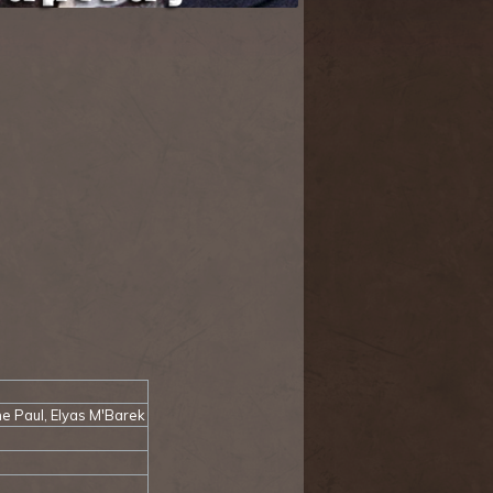
ane Paul, Elyas M'Barek