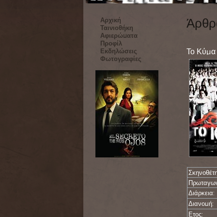
Άρθρ
Αρχική
Ταινιοθήκη
Αφιερώματα
Προφίλ
Το Κύμα
Εκδηλώσεις
Φωτογραφίες
Σκηνοθέτη
Πρωταγων
Διάρκεια:
Διανομή:
Ετος: