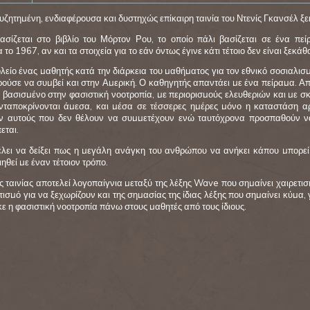
ζητημένη, ενδιαφέρουσα και δυστηχώς επίκαιρη ταινία του Ντενίς Γκανσέλ ξε
βασίζεται στο βιβλίο του Μόρτον Ρου, το οποίο πάλι βασίζεται σε ένα πε
 το 1967, αν και τα στοιχεία για το εάν όντως έγινε κάτι τέτοιο δεν είναι ξεκάθ
λείο ένας μαθητής κατά την διάρκεια του μαθήματος για τον εθνικό σοσιαλισμ
ρούσε να συμβεί και στην Αμερική. Ο καθηγητής απαντάει με ένα πείραμα. Α
 βασισμένο στην φασιστική νοοτροπία, με περιορισμούς ελευθεριών και με σ
νταποκρίνονται άμεσα, και μέσα σε τέσσερες ημέρες μόνο η καταστάση αρ
 αυτούς που δεν θέλουν να συμμετέχουν ενώ ταυτόχρονα προσπαθούν να 
εται.
έλει να δείξει πως η μεγάλη ανάγκη του ανθρώπου να ανήκει κάπου μπορεί σ
ηθεί με έναν τέτοιον τρόπο.
ης ταινίας αποτελεί λογοπαίγνια μεταξύ της λέξης Wave που σημαίνει χαιρετι
τισμό για να ξεχωρίζουν και της σημασίας της ίδιας λέξης που σημαίνει κύμα, 
 η φασιστική νοοτροπία πάνω στους μαθητές από τους ίδιους.