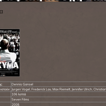
α
ς:
Dennis Gansel
ιστούν:
Jurgen Vogel, Frederick Lau, Max Riemelt, Jennifer Ulrich, Christi
106 λεπτά
Seven Films
2008