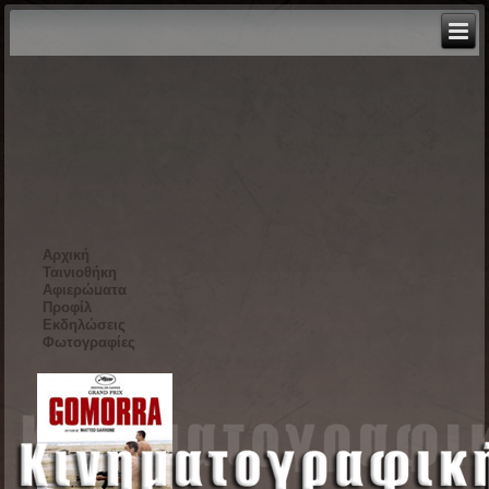
Αρχική
Ταινιοθήκη
Αφιερώματα
Προφίλ
Εκδηλώσεις
Φωτογραφίες