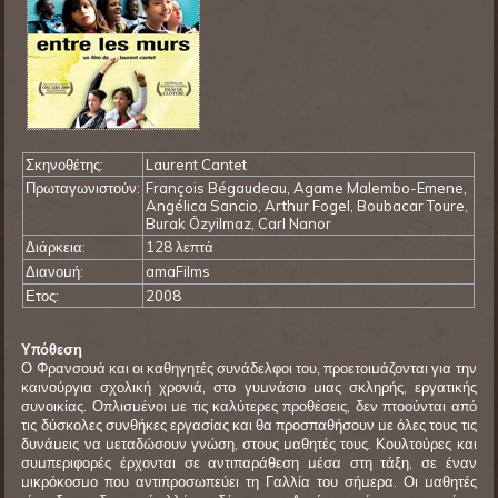
Σκηνοθέτης:
Laurent Cantet
Πρωταγωνιστούν:
François Bégaudeau, Agame Malembo-Emene,
Angélica Sancio, Arthur Fogel, Boubacar Toure,
Burak Özyilmaz, Carl Nanor
Διάρκεια:
128 λεπτά
Διανομή:
amaFilms
Ετος:
2008
Υπόθεση
Ο Φρανσουά και οι καθηγητές συνάδελφοι του, προετοιμάζονται για την
καινούργια σχολική χρονιά, στο γυμνάσιο μιας σκληρής, εργατικής
συνοικίας. Οπλισμένοι με τις καλύτερες προθέσεις, δεν πτοούνται από
τις δύσκολες συνθήκες εργασίας και θα προσπαθήσουν με όλες τους τις
δυνάμεις να μεταδώσουν γνώση, στους μαθητές τους. Κουλτούρες και
συμπεριφορές έρχονται σε αντιπαράθεση μέσα στη τάξη, σε έναν
μικρόκοσμο που αντιπροσωπεύει τη Γαλλία του σήμερα. Οι μαθητές