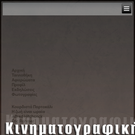
Αρχική
Ταινιοθήκη
Αφιερώματα
Προφίλ
Εκδηλώσεις
Φωτογραφίες
Κουρδιστό Πορτοκάλι
Η ζωή είναι ωραία
Alfred Hitchcock
Éric Rohmer
Θόδωρος Αγγελόπουλος
Λευκή Κορδέλα