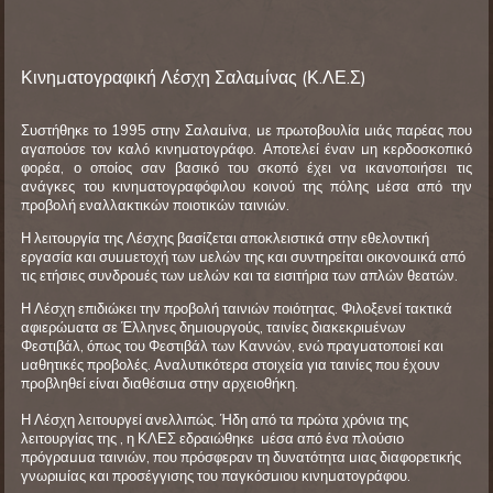
Κινηματογραφική Λέσχη Σαλαμίνας (Κ.ΛΕ.Σ)
Συστήθηκε το 1995 στην Σαλαμίνα, με πρωτοβουλία μιάς παρέας που
αγαπούσε τον καλό κινηματογράφο. Αποτελεί έναν μη κερδοσκοπικό
φορέα, ο οποίος σαν βασικό του σκοπό έχει να ικανοποιήσει τις
ανάγκες του κινηματογραφόφιλου κοινού της πόλης μέσα από την
προβολή εναλλακτικών ποιοτικών ταινιών.
Η λειτουργία της Λέσχης βασίζεται αποκλειστικά στην εθελοντική
εργασία και συμμετοχή των μελών της και συντηρείται οικονομικά από
τις ετήσιες συνδρομές των μελών και τα εισιτήρια των απλών θεατών.
Η Λέσχη επιδιώκει την προβολή ταινιών ποιότητας. Φιλοξενεί τακτικά
αφιερώματα σε Έλληνες δημιουργούς, ταινίες διακεκριμένων
Φεστιβάλ, όπως του Φεστιβάλ των Καννών, ενώ πραγματοποιεί και
μαθητικές προβολές. Αναλυτικότερα στοιχεία για ταινίες που έχουν
προβληθεί είναι διαθέσιμα στην αρχειοθήκη.
Η Λέσχη λειτουργεί ανελλιπώς. Ήδη από τα πρώτα χρόνια της
λειτουργίας της , η ΚΛΕΣ εδραιώθηκε μέσα από ένα πλούσιο
πρόγραμμα ταινιών, που πρόσφεραν τη δυνατότητα μιας διαφορετικής
γνωριμίας και προσέγγισης του παγκόσμιου κινηματογράφου.