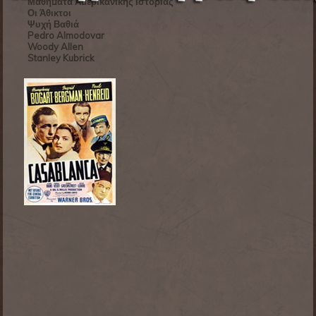
Μαθήματα Αμερικανικής Ιστορίας
Οι Άθικτοι
Ψυχή Βαθιά
Pedro Almodovar
Woody Allen
Stanley Kubrick