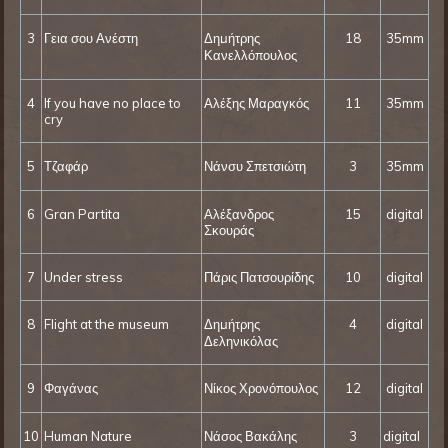
3
Γεια σου Ανέστη
Δημήτρης
18
35mm
Κανελλόπουλος
4
If you have no place to
Αλέξης Μαραγκός
11
35mm
cry
5
Τζαφάρ
Νάνσυ Σπετσιώτη
3
35mm
6
Gran Partita
Αλέξανδρος
15
digital
Σκουράς
7
Under stress
Πάρις Πατσουρίδης
10
digital
8
Flight at the museum
Δημήτρης
4
digital
Δεληνικόλας
9
Φαγάνας
Νίκος Χρονόπουλος
12
digital
10
Human Nature
Νάσος Βακάλης
3
digital