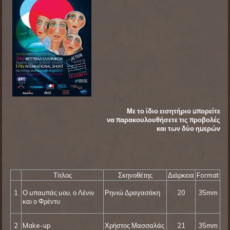
Με το ίδιο εισητήριο μπορείτε
να παρακουλουθήσετε τις προβολές
και των δύο ημερών
Τίτλος
Σκηνοθέτης
Διάρκεια
Format
1
Ο μπαμπάς μου, ο Λένιν
Ρηνιώ Δραγασάκη
20
35mm
και ο Φρέντυ
2
Make-up
Χρήστος Μασσαλάς
21
35mm