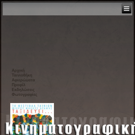
Αρχική
Ταινιοθήκη
Αφιερώματα
Προφίλ
Εκδηλώσεις
Φωτογραφίες